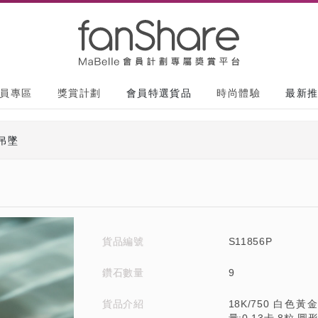
員專區
獎賞計劃
會員特選貨品
時尚體驗
最新
吊墜
貨品編號
S11856P
鑽石數量
9
貨品介紹
18K/750 白色