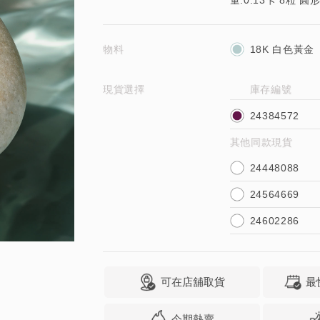
量:0.13卡 8粒 圓
物料
18K 白色黃金
現貨選擇
庫存編號
24384572
其他同款現貨
24448088
24564669
24602286
可在店舖取貨
最
今期熱賣