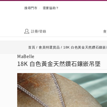
搜尋門市
需要協助？
|
註冊/登錄
會
首頁
/
會員特選貨品
/
18K 白色黃金天然鑽石鑲嵌
MaBelle
18K 白色黃金天然鑽石鑲嵌吊墜