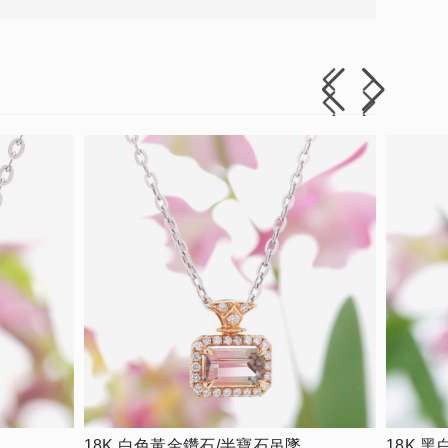
18K 白色黃金鑽石/半寶石吊墜
18K 