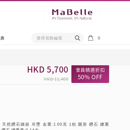
0
推廣
HKD
5,700
會員精選折扣
50%
OFF
HKD 11,400
黃金 天然鑽石鑲嵌 吊墜 金重:1.00克 1粒 圓形 鑽石 總重