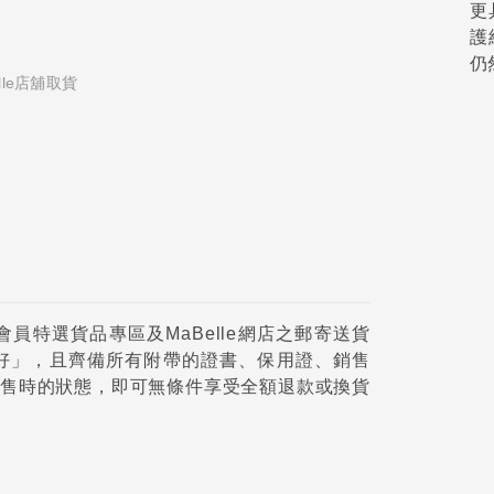
更
護
仍
le店舖取貨
員特選貨品專區及MaBelle網店之郵寄送貨
好」，且齊備所有附帶的證書、保用證、銷售
售時的狀態，即可無條件享受全額退款或換貨