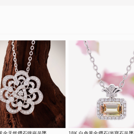
色黃金天然鑽石鑲嵌吊墜
18K 白色黃金鑽石/半寶石吊墜