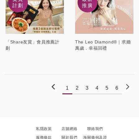
計劃
推廣
「Share友賞」會員推薦計
The Leo Diamond®｜求婚
劃
萬歲．幸福回禮
1
2
3
4
5
6
私隱政策
店舖網絡
聯絡我們
服務條款
關於我們
海關條例及證