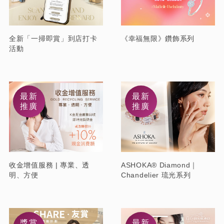
全新「一掃即賞」到店打卡
《幸福無限》鑽飾系列
活動
最新
最新
推廣
推廣
收金增值服務 | 專業、透
ASHOKA® Diamond｜
明、方便
Chandelier 琉光系列
獎賞
最新