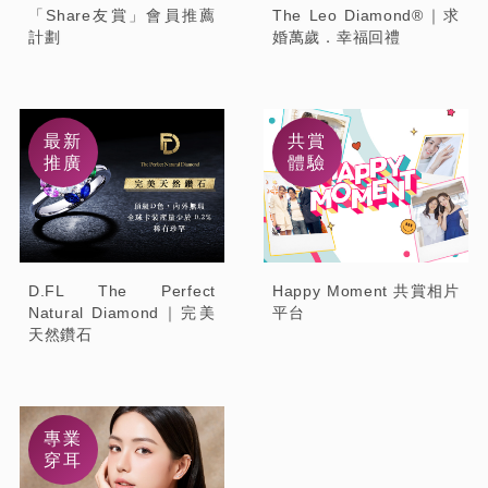
「Share友賞」會員推薦
The Leo Diamond®｜求
計劃
婚萬歲．幸福回禮
最新
共賞
推廣
體驗
D.FL The Perfect
Happy Moment 共賞相片
Natural Diamond｜完美
平台
天然鑽石
專業
穿耳