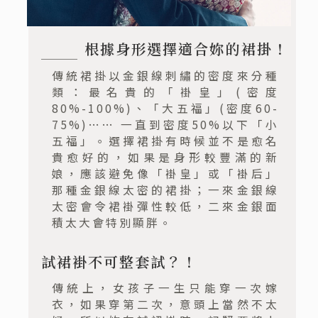
根據身形選擇適合妳的裙掛！
傳統裙掛以金銀線刺繡的密度來分種
類：最名貴的「褂皇」(密度
80%-100%)、「大五福」(密度60-
75%)…… 一直到密度50%以下「小
五福」。選擇裙掛有時候並不是愈名
貴愈好的，如果是身形較豐滿的新
娘，應該避免像「褂皇」或「褂后」
那種金銀線太密的裙掛；一來金銀線
太密會令裙褂彈性較低，二來金銀面
積太大會特別顯胖。
試裙褂不可整套試？！
傳統上，女孩子一生只能穿一次嫁
衣，如果穿第二次，意頭上當然不太