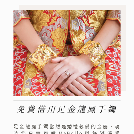
免費借用足金龍鳳手鐲
足金龍鳳手鐲當然是婚禮必備的金器，現
時您只需選購MaBelle鑽飾滿淨額