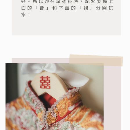
好。所以妳在試裙褂時，記緊要將上
面的「褂」和下面的「裙」分開試
穿！