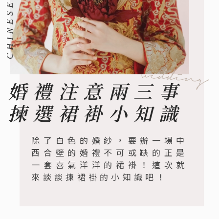
婚禮注意兩三事
揀選裙褂小知識
除了白色的婚紗，要辦一場中
西合壁的婚禮不可或缺的正是
一套喜氣洋洋的裙褂！這次就
來談談揀裙褂的小知識吧！