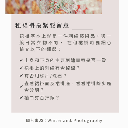
租裙褂最緊要留意
裙褂基本上就是一件刺繡藝術品，與一
般日常衣物不同， 在租裙褂時要細心
檢查以下的細節：
上身和下身的主要刺繡圖案是否一致
裙褂上的刺繡有否掉線？
有否甩珠片/珠石？
查看裙褂面及裙褂底，看看裙褂線步是
否分明？
袖口有否掉線？
圖片來源：
Winter and. Photography