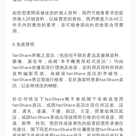
如您想查閱或修改您的個人資料，我們可能會要求您提
供個人詳細資料，以核實您的身份。我們將盡力在40工
作天內回應您的要求，並可能會因此向您收取合理費
用。
6.免責聲明
fanShare所載之資訊（包括但不限於產品及服務資料、
圖像、廣告等；統稱“本手機應用程式資訊”）均由
fanShare依據其現行慣例及政策，並利用其現時所得的
資料編製而成。為確保fanShare資訊的準確性，
fanShare將定期進行檢查，並於適當時更新fanShare資
訊，以反映情況的轉變。
於任何情況下fanShare概不會就閣下依賴或使用
fanShare資訊，或因fanShare資訊出現任何誤差、誤
述、過失、遺漏、干擾、錯誤、欠妥、營運或傳訊延
誤，或因fanShare系統出現故障而引致的任何直接、間
接、附帶、特別、懲罰性或後果性的損害賠償而承擔任
何責任。閣下同意向fanShare作出彌償並使fanShare免
責於閣下依賴或使用fanShare資訊、所採取的任何行為