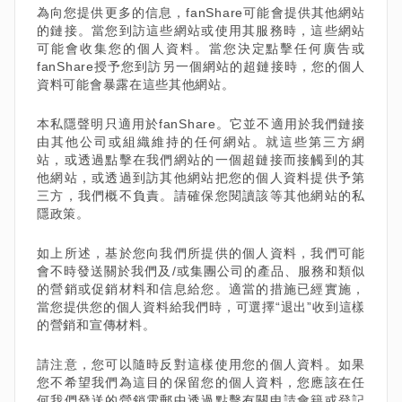
為向您提供更多的信息，fanShare可能會提供其他網站
的鏈接。當您到訪這些網站或使用其服務時，這些網站
可能會收集您的個人資料。當您決定點擊任何廣告或
fanShare授予您到訪另一個網站的超鏈接時，您的個人
資料可能會暴露在這些其他網站。
本私隱聲明只適用於fanShare。它並不適用於我們鏈接
由其他公司或組織維持的任何網站。就這些第三方網
站，或透過點擊在我們網站的一個超鏈接而接觸到的其
他網站，或透過到訪其他網站把您的個人資料提供予第
三方，我們概不負責。請確保您閱讀該等其他網站的私
隱政策。
如上所述，基於您向我們所提供的個人資料，我們可能
會不時發送關於我們及/或集團公司的產品、服務和類似
的營銷或促銷材料和信息給您。適當的措施已經實施，
當您提供您的個人資料給我們時，可選擇“退出”收到這樣
的營銷和宣傳材料。
請注意，您可以隨時反對這樣使用您的個人資料。如果
您不希望我們為這目的保留您的個人資料，您應該在任
何我們發送的營銷電郵中透過點擊有關申請會籍或登記