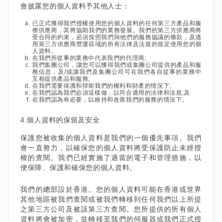
會披露您的個人資料予其他人士：
已正式獲得我們授權使用您的個人資料的任何第三方產品和服
務供應商，其將協助我們的業務發展。我們的第三方供應商將
受合同的約束，必須按照我們與他們的服務協議的條款，及適
用第三方供應商營運區域的所有法律及法規的規定使用您的個
人資料。
在我們所從事的業務中代表我們的代理商;
我們集團公司，讓您可以獲得我們或集團公司提供的產品和服
務信息，及/或讓我們及集團公司可在我們各自從事的業務中
互相提供產品和服務;
在我們需要保護和捍衛我們的權利和財產的情況下;
在我們認為我們必須這樣做，以符合適用的法律和法規;及
在我們認為有必要，以維持和改善我們的服務的情況下。
4.個人資料的保留及安全
保護您被收集的個人資料是我們的一個優先事項。我們
會一直努力，以確保您的個人資料將受保護防止未經授
權的查閱。我們已經實施了適當的電子和管理措施，以
便保障、保護和確保您的個人資料。
我們的總部設於香港。您的個人資料可能在香港或世界
其他地區被我們查閱或被我們轉移到任何我們以上所提
之第三方公司及被該第三方查閱。您所提供的所有個人
資料將會被加密，並轉移至我們的伺服器或我們正式授