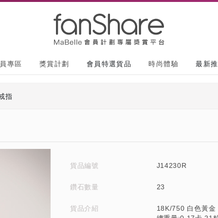
員專區
獎賞計劃
會員特選貨品
時尚體驗
最新
戒指
貨品編號
J14230R
鑽石數量
23
貨品介紹
18K/750 白色黃金