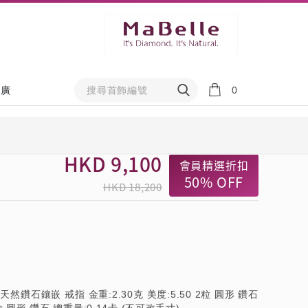
0
推廣
HKD
9,100
會員精選折扣
50%
OFF
HKD 18,200
 天然鑽石鑲嵌 戒指 金重:2.30克 美度:5.50 2粒 圓形 鑽石