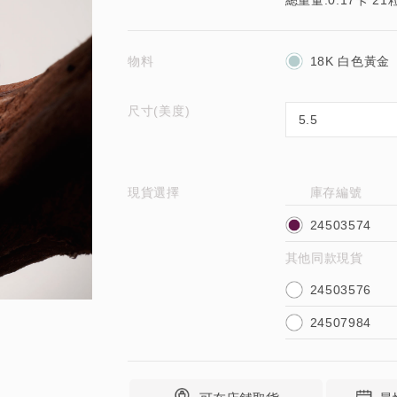
總重量:0.17卡 21
物料
18K 白色黃金
尺寸(美度)
現貨選擇
庫存編號
24503574
其他同款現貨
24503576
24507984