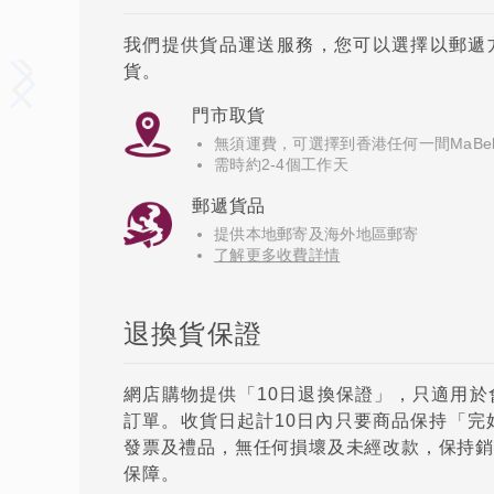
我們提供貨品運送服務，您可以選擇以郵遞方式
貨。
門市取貨
無須運費，可選擇到香港任何一間MaBel
需時約2-4個工作天
郵遞貨品
提供本地郵寄及海外地區郵寄
了解更多收費詳情
退換貨保證
網店購物提供「10日退換保證」，只適用於會
訂單。收貨日起計10日內只要商品保持「完
發票及禮品，無任何損壞及未經改款，保持銷
保障。