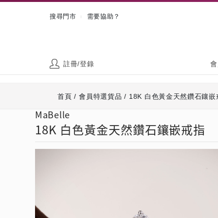
搜尋門市
需要協助？
|
註冊/登錄
會
首頁
/
會員特選貨品
/
18K 白色黃金天然鑽石鑲嵌
MaBelle
18K 白色黃金天然鑽石鑲嵌戒指