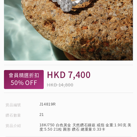
HKD
7,400
會員精選折扣
50%
OFF
HKD 14,800
J14819R
貨品編號
21
鑽石數量
18K/750 白色黃金 天然鑽石鑲嵌 戒指 金重:1.90克 美
貨品介紹
度:5.50 21粒 圓形 鑽石 總重量:0.33卡