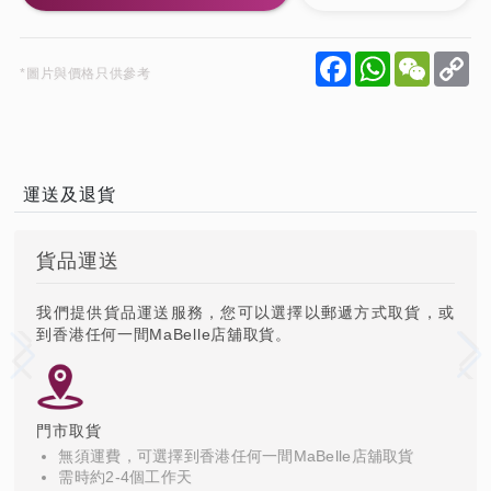
Facebook
WhatsApp
WeCha
C
*圖片與價格只供參考
Li
運送及退貨
貨品運送
我們提供貨品運送服務，您可以選擇以郵遞方式取貨，或
到香港任何一間MaBelle店舖取貨。
門市取貨
無須運費，可選擇到香港任何一間MaBelle店舖取貨
需時約2-4個工作天