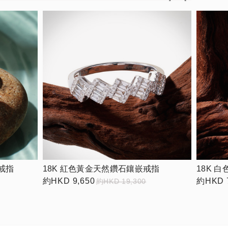
戒指
18K 紅色黃金天然鑽石鑲嵌戒指
18K 
約HKD 9,650
約HKD 7
約HKD 19,300