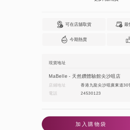
可在店舖取貨
最
今期熱賣
現貨地址
MaBelle - 天然鑽體驗館尖沙咀店
店鋪地址
香港九龍尖沙咀廣東道30號
電話
24530123
加入購物袋