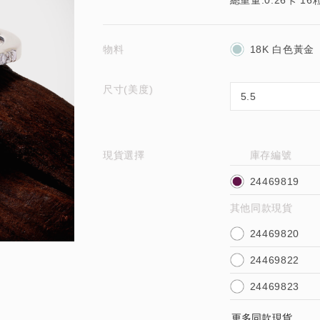
總重量:0.26卡 16
物料
18K 白色黃金
尺寸(美度)
現貨選擇
庫存編號
24469819
其他同款現貨
24469820
24469822
24469823
更多同款現貨