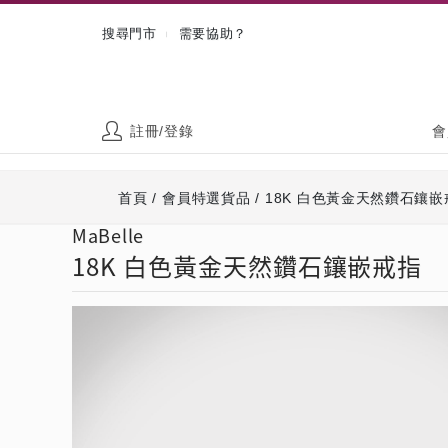
搜尋門市
需要協助？
|
註冊/登錄
會
首頁
/
會員特選貨品
/
18K 白色黃金天然鑽石鑲嵌
MaBelle
18K 白色黃金天然鑽石鑲嵌戒指