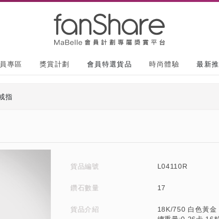
員專區
獎賞計劃
會員特選貨品
時尚體驗
最新
戒指
貨品編號
L04110R
鑽石數量
17
貨品介紹
18K/750 白色黃金