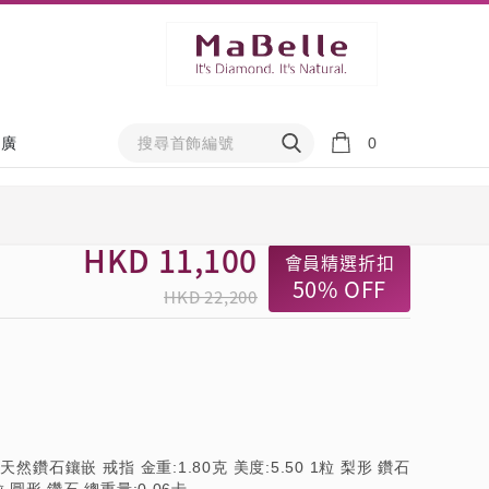
0
推廣
HKD
11,100
會員精選折扣
50%
OFF
HKD 22,200
 天然鑽石鑲嵌 戒指 金重:1.80克 美度:5.50 1粒 梨形 鑽石