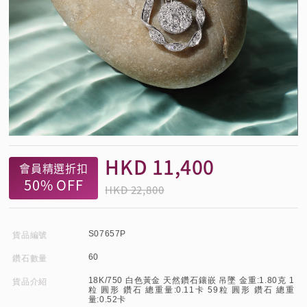
HKD
11,400
會員精選折扣
50%
OFF
HKD 22,800
S07657P
貨品編號
60
鑽石數量
18K/750 白色黃金 天然鑽石鑲嵌 吊墜 金重:1.80克 1
貨品介紹
粒 圓形 鑽石 總重量:0.11卡 59粒 圓形 鑽石 總重
量:0.52卡