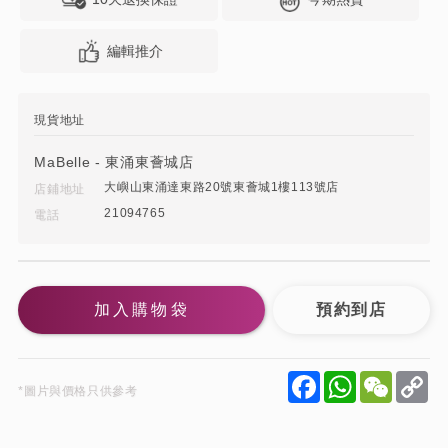
編輯推介
現貨地址
MaBelle - 東涌東薈城店
大嶼山東涌達東路20號東薈城1樓113號店
店鋪地址
21094765
電話
加入購物袋
Facebook
WhatsApp
WeCha
C
*圖片與價格只供參考
Li