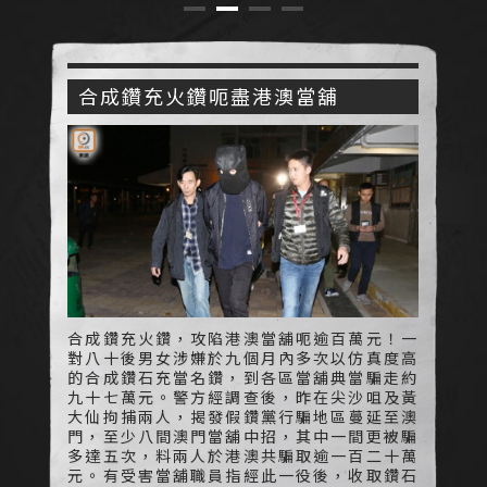
合成鑽充火鑽呃盡港澳當舖
高仿合成鑽扮真貨 價值僅十分一
情侶被捕
合成鑽充火鑽，攻陷港澳當舖呃逾百萬元！一
對八十後男女涉嫌於九個月內多次以仿真度高
「假鑽黨」攻陷港澳當舖。一對情侶檔騙徒在
的合成鑽石充當名鑽，到各區當舖典當騙走約
過去兩年多次以仿真度極高的廉價合成鑽石冒
九十七萬元。警方經調查後，昨在尖沙咀及黃
充真鑽石，前往港、澳多間當舖「典當」。結
大仙拘捕兩人，揭發假鑽黨行騙地區蔓延至澳
果在十多間當舖騙得百多萬元，警方追查後前
門，至少八間澳門當舖中招，其中一間更被騙
晚在九龍區拘捕該對騙徒情侶，並起獲大叠當
多達五次，料兩人於港澳共騙取逾一百二十萬
票、銀行卡等，正追緝有否同黨在逃。
元。有受害當舖職員指經此一役後，收取鑽石