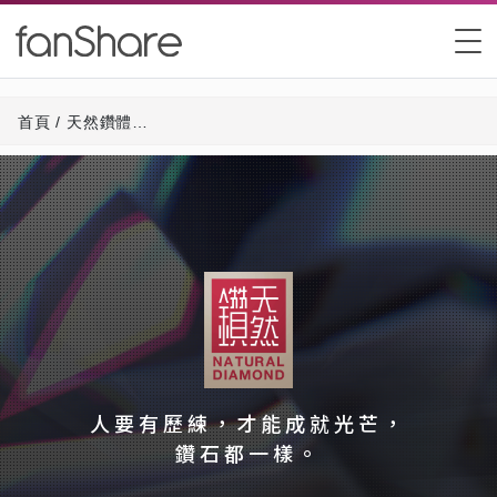
首頁
/
天然鑽體驗館 - 簡介
人要有歷練，才能成就光芒，
鑽石都一樣。