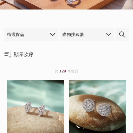
精選貨品
鑽飾搜尋器
共
129
件貨品