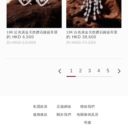
18K 紅色黃金天然鑽石鑲嵌耳環
18K 白色黃金天然鑽石鑲嵌耳環
約 HKD 6,500
約 HKD 38,600
約 HKD 13,000
約 HKD 77,200
1
2
3
4
5
私隱政策
店舖網絡
聯絡我們
服務條款
關於我們
海關條例及證
明書